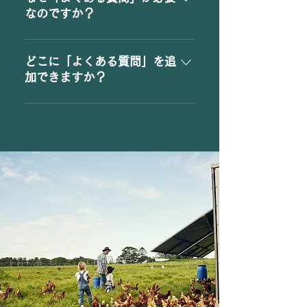
「営業時間はいつですか？」や
なのですか？
「どのようにしてサービスを予
「よくある質問」を追加する
約したらいいですか？」など、
と、サイト訪問者があなたのビ
あなたのビジネスについてよく
どこに「よくある質問」を追
ジネスに関する質問の答えをす
加できますか？
聞かれる質問に回答を提供する
ばやく見つけることができるた
場所として利用できます。
「よくある質問」はサイトや
め、サイトでのユーザー体験の
Wix モバイルアプリのどのペー
向上に繋がります。
ジにも追加することができま
す。